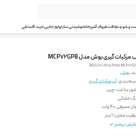
 و شو و نظافت
ظروف آشپزخانه
نوشیدنی ساز
لوازم جانبی
خرید اقساطی
 مرکبات گیری بوش مدل MCP72GPB
BOSCH Citrus Press MCP72G
ند:
بوش
ته‌بندی
:
آب مرکبات گیری
شور ساخت
:
چین
نگ
:
مشکی
ان مصرفی
:
۴۰ وات
فیت مخزن
:
۱ لیتر
نس مخزن
:
شیشه ای
ایش بیشتر
داد سری آب مرکبات گیر
:
۱ عدد