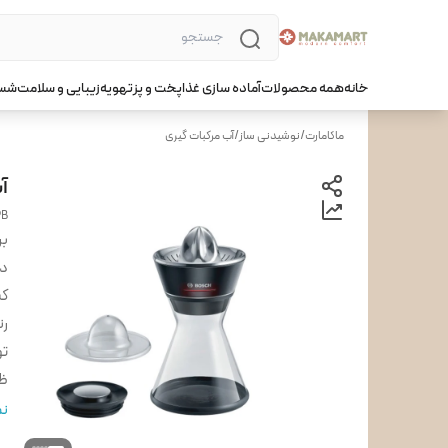
خانه
همه محصولات
آماده سازی غذا
پخت و پز
تهویه
زیبایی و سلامت
شست
ماکامارت
/
نوشیدنی ساز
/
آب مرکبات گیری
آب
PB
بر
دس
ک
ر
تو
ظر
ج
نم
تع