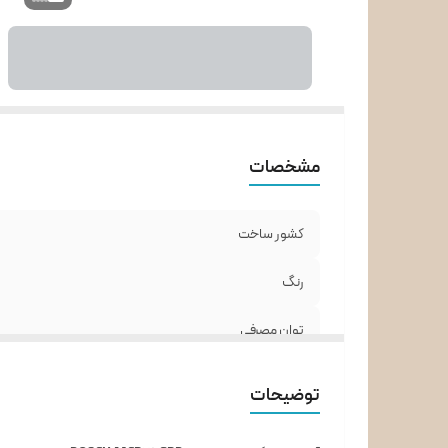
د
تن
مخ
چ
تن
در
مشخصات
کشور ساخت
رنگ
توان مصرفی
ظرفیت مخزن
توضیحات
جنس مخزن