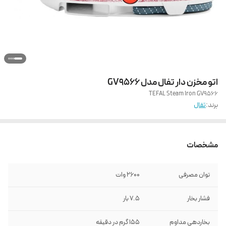
اتو مخزن دار تفال مدل GV9566
TEFAL Steam Iron GV9566
برند:
تفال
مشخصات
توان مصرفی
۲6۰۰ وات
فشار بخار
۷.۵ بار
بخاردهی مداوم
155 گرم در دقیقه