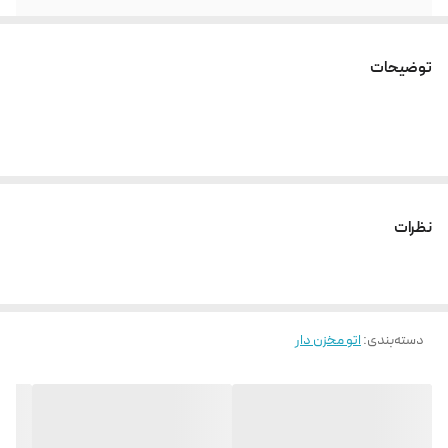
بخاردهی لحظه ای
570 گرم
توضیحات
ظرفیت مخزن
۱.9 لیتر
مدت زمان داغ شدن
2 دقیقه
جنس کفی اتو
Durilium Airglide Autoclean
نظرات
قابلیت جداشدن
دارد
مخزن آب
خاموش شدن خودکار
دارد
دسته‌بندی
:
اتو مخزن دار
قابلیت پر کردن آب در
دارد
حین استفاده
سیستم رسوب زدایی
دارد