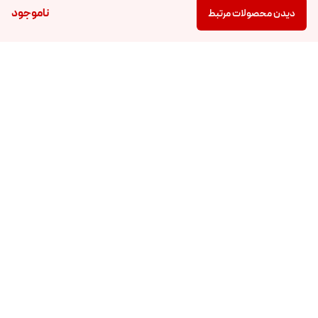
ناموجود
دیدن محصولات مرتبط
برگشت به بالا
دسترسی سریع
خدمات مشتریان
فروشگاه ماکامارت
درباره ماکا
تماس با ما
روش های پرداخت
راهنمای خرید از ماکامارت
سیاست قیمت‌گذاری