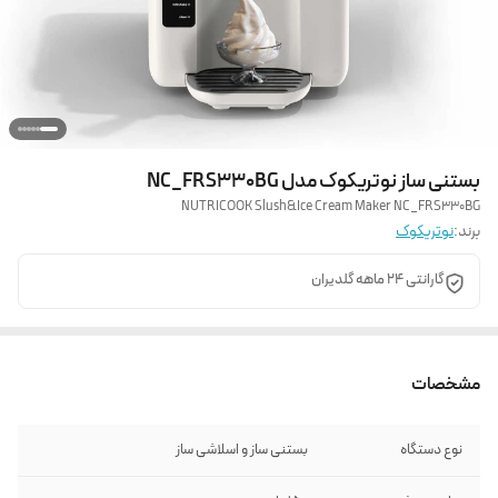
بستنی ساز نوتریکوک مدل NC_FRS330BG
NUTRICOOK Slush&Ice Cream Maker NC_FRS330BG
برند:
نوتریکوک
گارانتی 24 ماهه گلدیران
مشخصات
نوع دستگاه
بستنی ساز و اسلاشی ساز