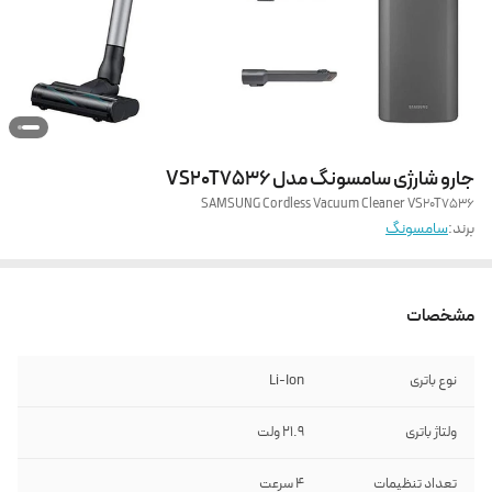
جارو شارژی سامسونگ مدل VS20T7536
SAMSUNG Cordless Vacuum Cleaner VS20T7536
برند:
سامسونگ
مشخصات
نوع باتری
Li-Ion
ولتاژ باتری
21.9 ولت
تعداد تنظیمات
4 سرعت