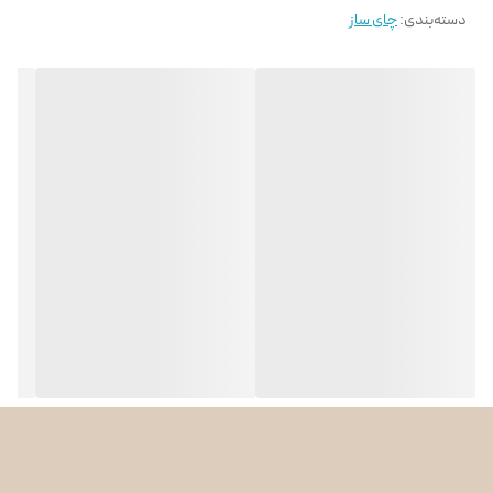
نشانگر جوش آمدن
دارد
دسته‌بندی
:
چای ساز
آب
نوع گرمایش
المنت حرارتی
تنظیم دما
ندارد
جنس فیلتر
استیل ضد زنگ
ویژگی‌ها و امکانات اصلی