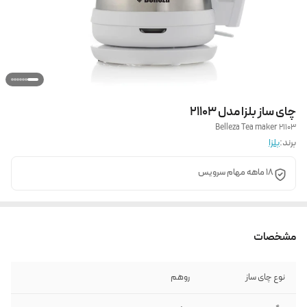
چای ساز بلزا مدل 21103
Belleza Tea maker 21103
برند:
بلزا
18 ماهه مهام سرویس
مشخصات
نوع چای ساز
روهم