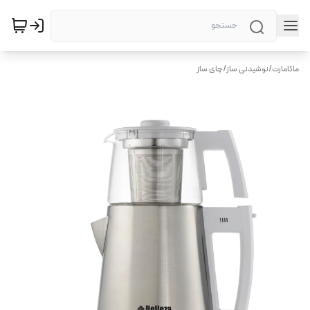
ماکامارت
/
نوشیدنی ساز
/
چای ساز