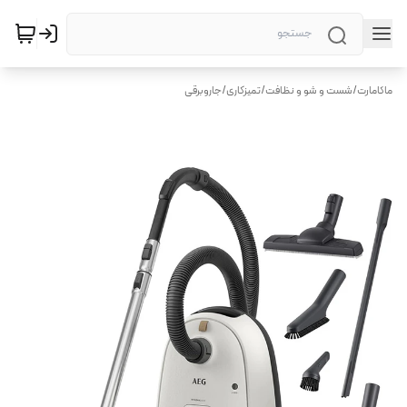
ماکامارت
/
شست و شو و نظافت
/
تمیزکاری
/
جاروبرقی