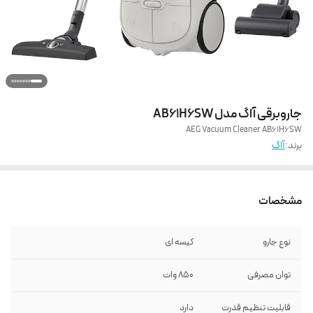
جاروبرقی آاگ مدل AB61H6SW
AEG Vacuum Cleaner AB61H6SW
برند:
آاگ
مشخصات
نوع جارو
کیسه ای
توان مصرفی
850 وات
قابلیت تنظیم قدرت
دارد