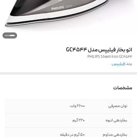
اتو بخار فیلیپس مدل GC4544
PHILIPS Steam Iron GC4544
برند:
فیلیپس
مشخصات
توان مصرفی
2600 وات
بخاردهی انبوه
220 گرم
بخاردهی مداوم
50 گرم در دقیقه