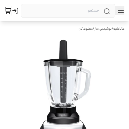
ماکامارت
/
نوشیدنی ساز
/
مخلوط کن