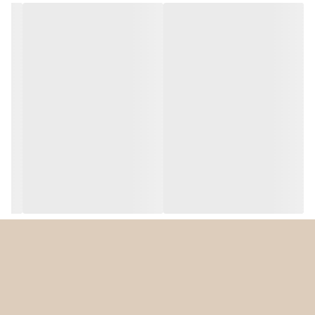
ارتفاع
437 میلی متر
عمق
237 میلی متر
وزن
5 کیلوگرم
پارچ مخلوط‌کن
پارچ این دستگاه از جنس
شیشه ThermoSafe
ساخته شده که در برابر
شوک حرارتی مقاوم است و امکان تهیه نوشیدنی‌های گرم و سرد را فراهم
می‌کند.
ظرفیت:
بین ۱.۵ تا ۲.۳ لیتر
دارای
دریچه روی درب
برای افزودن مواد در حین کار
مقاوم در برابر تغییرات دما