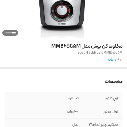
مخلوط کن بوش مدل MMB65G5M
BOSCH BLENDER MMB65G5M
برند:
بوش
مشخصات
نوع کارکرد
تک کاره
توان موتور
800 وات
عملکرد توربو (Turbo)
ندارد