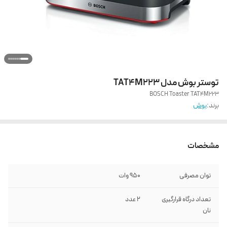
توستر بوش مدل TAT4M223
BOSCH Toaster TAT4M223
برند:
بوش
مشخصات
توان مصرفی
950 وات
تعداد درگاه قرارگیری
2 عدد
نان