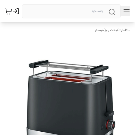
ماکامارت
/
پخت و پز
/
توستر