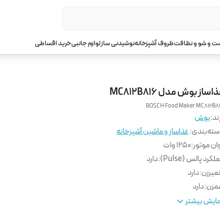
 و شو و نظافت
ظروف آشپزخانه
نوشیدنی ساز
لوازم جانبی
خرید اقساطی
اساز بوش مدل MC812B816
BOSCH Food Maker MC812B8
ند:
بوش
ته‌بندی
:
غذاساز و ماشین آشپزخانه
ان موتور
:
1250 وات
لکرد پالس (Pulse)
:
دارد
یرزن
:
دارد
مزن
:
دارد
نس کاسه
:
پلاستیک شفاف
ایش بیشتر
س پره ها
:
استیل ضد زنگ