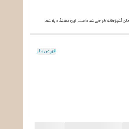
های آشپزخانه طراحی شده است. این دستگاه به شما
ی و با سرعت بالا انجام دهید. موتور قدرتمند
1250 واتی
یله آشپزخانه را کنار بگذارند.
افزودن نظر