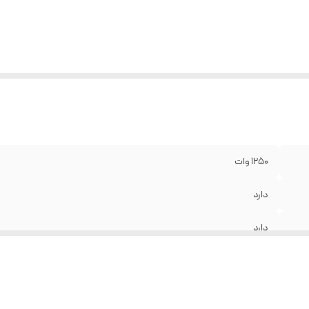
بلیت شستشو تمامی لوازم جانبی دستگاه داخل ماشین ظرفشویی
:
دارد
فیت کاسه غذاساز
:
3.9 کیلوگرم
یه ضد لغزش
:
دارد
1250 وات
دارد
دارد
دارد
پلاستیک شفاف