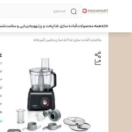
خانه
همه محصولات
آماده سازی غذا
پخت و پز
تهویه
زیبایی و سلامت
شست
ماکامارت
/
آماده سازی غذا
/
غذاساز و ماشین آشپزخانه
غذ
16
بر
دس
تو
عم
خم
ه
ج
نم
جن