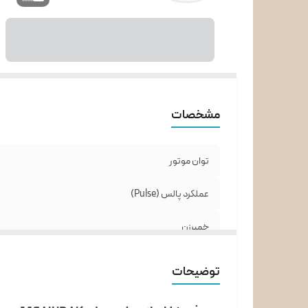
قا
ظر
پا
مشخصات
توان موتور
عملکرد پالس (Pulse)
خمیرزن
همزن
توضیحات
جنس کاسه