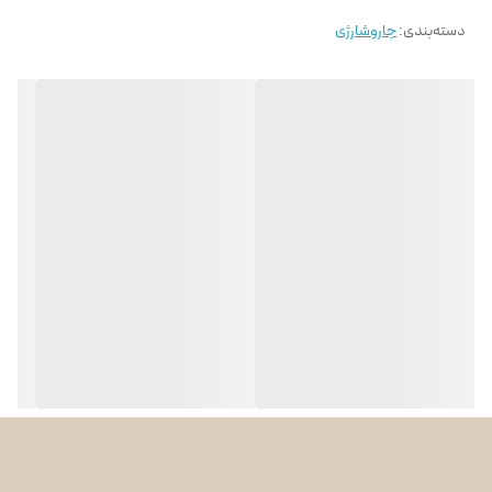
دسته‌بندی
:
جاروشارژی
ویژگی‌های برجسته جاروشارژی Bosch BBHMOVE6:
۲ دستگاه در ۱:
طراحی هوشمندانه این دستگاه امکان استفاده به صورت عصایی برای نظافت
کف و به‌صورت دستی برای گردگیری مبلمان، کابینت‌ها، ماشین و سطوح دیگر را
فراهم کرده است. تنها با یک حرکت ساده، قسمت دستی جدا شده و آماده
استفاده می‌شود.
باتری NiMH با توان 18 ولت:
باتری نیکل-هیدرید فلز (NiMH) با ولتاژ 18 ولت، عملکردی پایدار و قابل اتکا
برای تمیزکاری‌های سبک تا متوسط ارائه می‌دهد. این باتری پس از شارژ کامل، تا
حدود
36 دقیقه
عملکرد مداوم دارد که برای استفاده روزمره کاملاً مناسب
است.