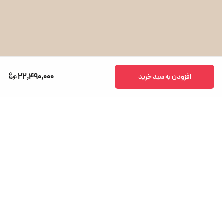
مدل:
BBHMOVE6
نوع:
جاروشارژی عصایی و دستی
نوع باتری:
NiMH
ولتاژ باتری:
18 ولت
22,490,000
افزودن به سبد خرید
مدت زمان شارژ:
حدود 12–16 ساعت
مدت زمان عملکرد:
تا 36 دقیقه
ظرفیت مخزن:
300 میلی‌لیتر
فیلتر قابل شستشو:
دارد
دسته تاشو:
دارد
برگشت به بالا
وزن:
سبک و قابل حمل
رنگ:
مشکی براق
ساخت:
چین تحت لیسانس بوش آلمان
دسترسی سریع