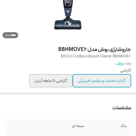
جاروشارژی بوش مدل BBHMOVE6
BOSCH Cordless Vacuum Cleaner BBHMOVE6
برند:
بوش
گارانتی
گارانت اصالت و سلامت فیزیکی
گارانتی 18 ماهه آریان
مشخصات
رنگ
سرمه ای