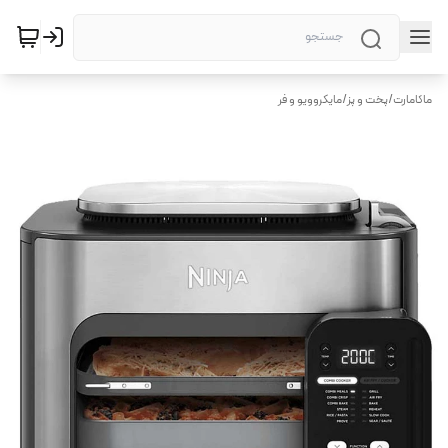
ماکامارت
/
پخت و پز
/
مایکروویو و فر