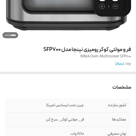
فر و مولتی کوکر رومیزی نینجا مدل SFP700
NINJA Oven, Multicooker SFP700
برند:
نینجا
مشخصات
کشور سازنده
چین تحت لیسانس امریکا
عملکردها
فر _ مولتی کوکر _ سرخ کن
توان مصرفی
1780 وات