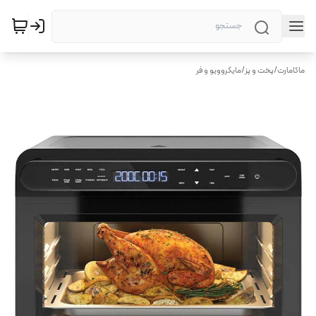
ماکامارت
/
پخت و پز
/
مایکروویو و فر