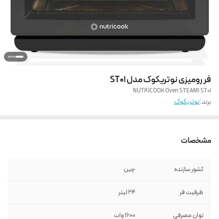
فر رومیزی نوتریکوک مدل ST01
NUTRICOOK Oven STEAMI ST01
برند:
نوتریکوک
مشخصات
کشور سازنده
چین
ظرفیت فر
24 لیتر
توان مصرفی
1600 وات