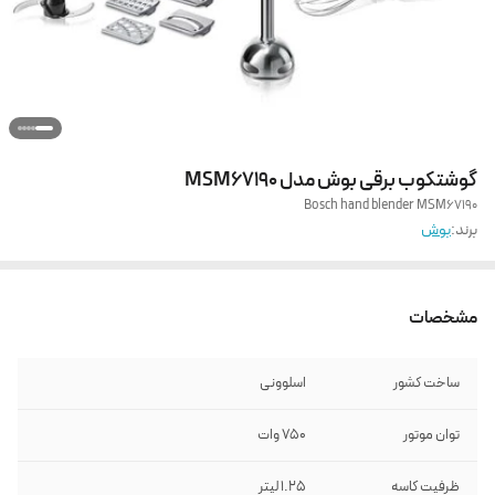
گوشتکوب برقی بوش مدل MSM67190
Bosch hand blender MSM67190
برند:
بوش
مشخصات
ساخت کشور
اسلوونی
توان موتور
750 وات
ظرفیت کاسه
1.25 لیتر