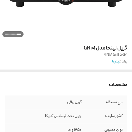
گریل نینجا مدل GR101
NINJA Grill GR101
برند:
نینجا
مشخصات
نوع دستگاه
گریل برقی
کشور سازنده
چین تحت لیسانس آمریکا
توان مصرفی
1450 وات