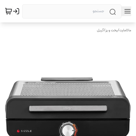
ماکامارت
/
پخت و پز
/
گریل