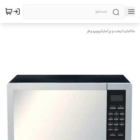
ماکامارت
/
پخت و پز
/
مایکروویو و فر