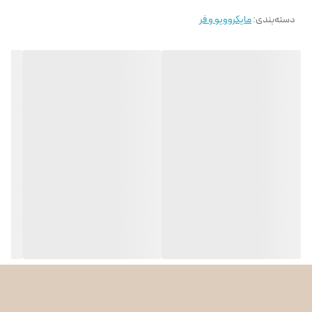
دسته‌بندی
:
مایکروویو و فر
ویژگی‌های مایکروویو شارپ R-77 AT
این دستگاه مجهز به ۹ برنامه پخت متنوع و ۵ سطح قدرت است که طیف
گسترده‌ای از غذاهای خوشمزه را می‌توان با آن آماده کرد. عملکردهای
اصلی این محصول شامل پخت غذا، پخت ترکیبی، گریل کردن، گرم کردن