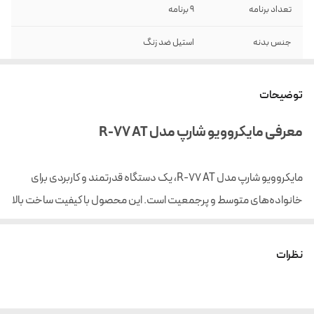
تعداد برنامه
9 برنامه
جنس بدنه
استیل ضد زنگ
توان گریل
1100 وات
توضیحات
ظرفیت
34 لیتر
معرفی مایکروویو شارپ مدل R-77 AT
گریل
دارد
قابلیت یخ زدایی
دارد
مایکروویو شارپ مدل R-77 AT، یک دستگاه قدرتمند و کاربردی برای
خانواده‌های متوسط و پرجمعیت است. این محصول با کیفیت ساخت بالا
اقلام همراه
اقلام همراه سینی پخت و توری
و امکانات متنوع، امکان پخت سریع و آسان انواع غذاها را فراهم می‌کند.
قابلیت تنظیم حرارت
دارد
نظرات
پنل کنترلی لمسی
دارد
قفل کودک
دارد