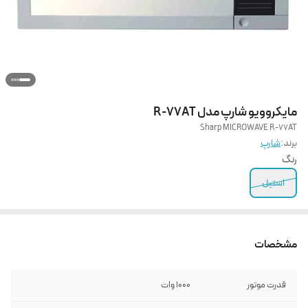
مایکروویو شارپ مدل R-77AT
Sharp MICROWAVE R-77AT
برند:
شارپ
رنگ
استیل
مشخصات
قدرت موتور
1000 وات