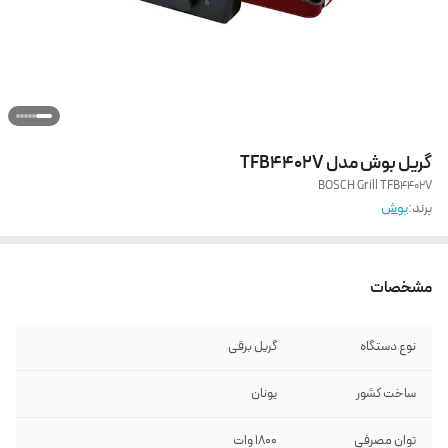
گریل بوش مدل TFB4402V
BOSCH Grill TFB4402V
برند:
بوش
مشخصات
نوع دستگاه
گریل برقی
ساخت کشور
یونان
توان مصرفی
1800 وات