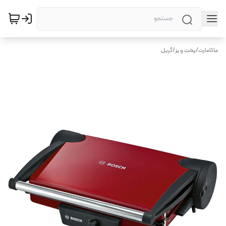
ماکامارت
/
پخت و پز
/
گریل