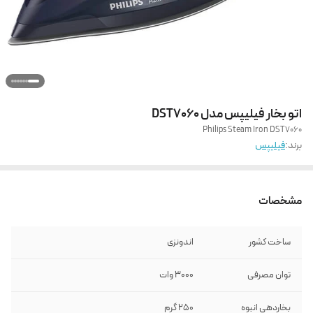
اتو بخار فیلیپس مدل DST7060
Philips Steam Iron DST7060
برند:
فیلیپس
مشخصات
ساخت کشور
اندونزی
توان مصرفی
3000 وات
بخاردهی انبوه
250 گرم