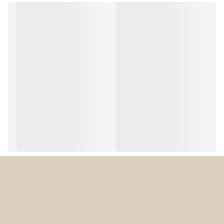
پارچه
اسپری کردن آب
دارد
سیستم ضد رسوب
Quick Calc Release با رسوب زدایی سریع
توان بالا و گرم شدن سریع