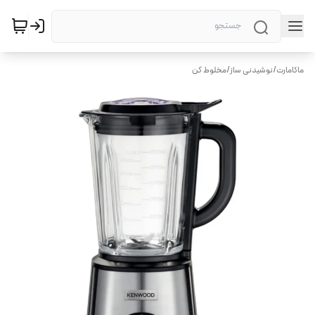
ماکامارت
/
نوشیدنی ساز
/
مخلوط کن