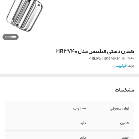
همزن دستی فیلیپس مدل HR3740
PHILIPS Hand Mixer HR3740
برند:
فیلیپس
مشخصات
توان مصرفی
400 وات
همزن
دارد
خمیرزن
دارد