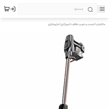
ماکامارت
/
شست و شو و نظافت
/
تمیزکاری
/
جاروشارژی