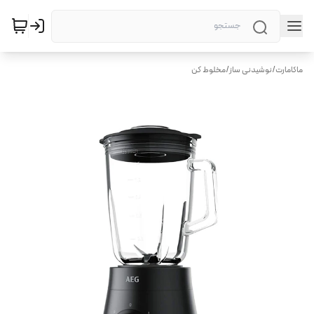
ماکامارت
/
نوشیدنی ساز
/
مخلوط کن