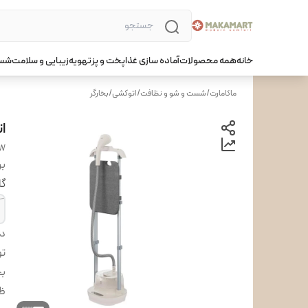
خانه
همه محصولات
آماده سازی غذا
پخت و پز
تهویه
زیبایی و سلامت
شست
ماکامارت
/
شست و شو و نظافت
/
اتوکشی
/
بخارگر
ات
OW
بر
گا
دس
تو
بخ
ظر