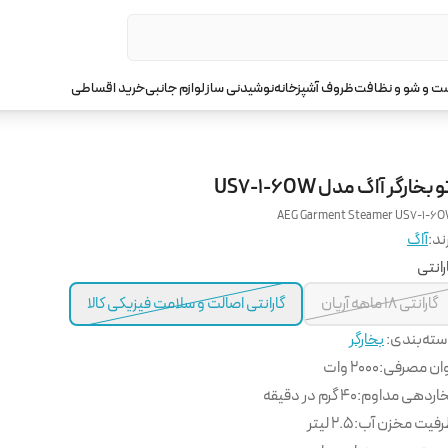
 و شو و نظافت
ظروف آشپزخانه
نوشیدنی ساز
لوازم جانبی
خرید اقساطی
و بخارگر آاگ مدل US7-1-6OW
AEG Garment Steamer US7-1-6
ند:
آاگ
رانتی
گارانتی 18 ماهه آریان
گارانتی اصالت و سلامت فیزیکی کالا
ته‌بندی
:
بخارگر
ان مصرفی
:
200۰ وات
اردهی مداوم
:
40 گرم در دقیقه
فیت مخزن آب
:
2.5 لیتر