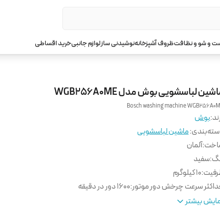
 و شو و نظافت
ظروف آشپزخانه
نوشیدنی ساز
لوازم جانبی
خرید اقساطی
شین لباسشویی بوش مدل WGB256A0ME
Bosch washing machine WGB256A0
ند:
بوش
ته‌بندی
:
ماشین لباسشویی
اخت
:
آلمان
نگ
:
سفید
رفیت
:
10 کیلوگرم
اکثر سرعت چرخش دور موتور
:
1600 دور در دقیقه
نامه شستشو
:
14 عدد
ایش بیشتر
ری
:
8