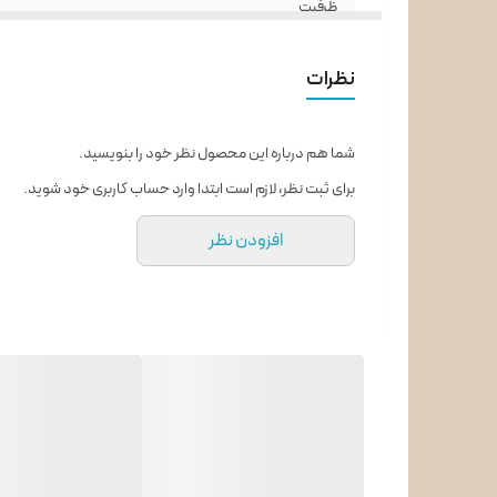
ظرفیت
حداکثر سرعت چرخش دور موتور
نظرات
برنامه شستشو
شما هم درباره این محصول نظر خود را بنویسید.
سری
برای ثبت نظر، لازم است ابتدا وارد حساب کاربری خود شوید.
EcoSilence Drive™
افزودن نظر
AntiVibration™ Design
AllergyPlus
VarioDrum
SpeedPerfect
میزان صدا