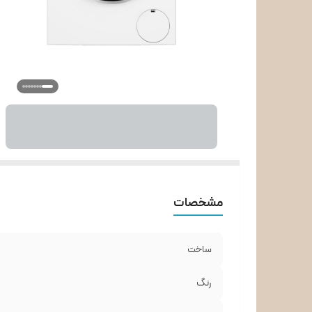
e™
gn
us
m
t
می
t
مشخصات
ساخت
رنگ