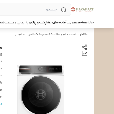
خانه
همه محصولات
آماده سازی غذا
پخت و پز
تهویه
زیبایی و سلامت
شست
ماکامارت
/
شست و شو و نظافت
/
شست و شو
/
ماشین لباسشویی
ما
ME
بر
دس
س
ر
ظ
حد
بر
نم
س