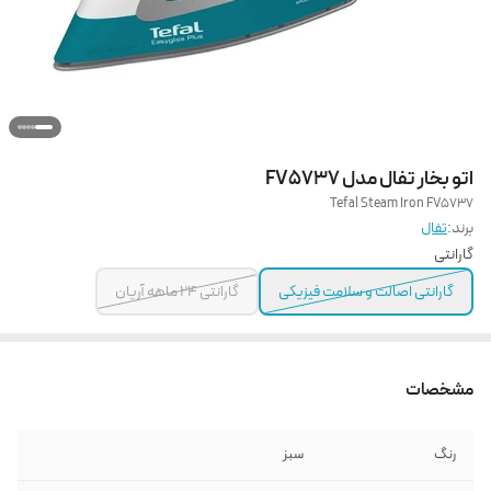
اتو بخار تفال مدل FV5737
Tefal Steam Iron FV5737
برند:
تفال
گارانتی
گارانتی اصالت و سلامت فیزیکی
گارانتی 24 ماهه آریان
مشخصات
رنگ
سبز