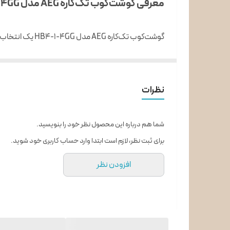
معرفی گوشت‌کوب تک‌کاره AEG مدل HB4-1-4GG
سری همزن
آسیاب کن
می‌کند. ترکیب طراحی ارگونومیک، عملکرد قدرتمند و کیفیت
ظرف غذاساز
تیغه ها
نظرات
طول سیم
شما هم درباره این محصول نظر خود را بنویسید.
لیوان شفاف
برای ثبت نظر، لازم است ابتدا وارد حساب کاربری خود شوید.
تکنولوژی منحصر بفرد
افزودن نظر
جنس سری گوشتکوب