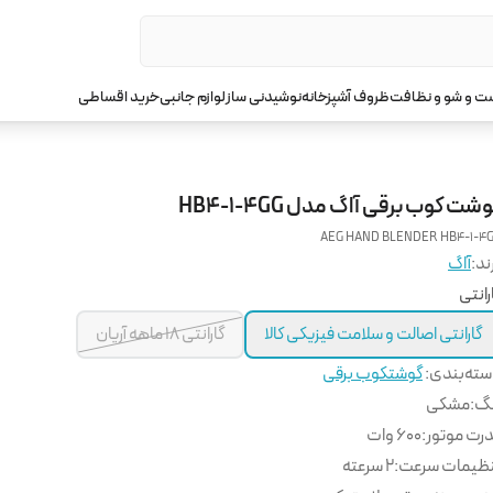
 و شو و نظافت
ظروف آشپزخانه
نوشیدنی ساز
لوازم جانبی
خرید اقساطی
شت کوب برقی آاگ مدل HB4-1-4GG
AEG HAND BLENDER HB4-1-4
ند:
آاگ
رانتی
گارانتی اصالت و سلامت فیزیکی کالا
گارانتی 18 ماهه آریان
ته‌بندی
:
گوشتکوب برقی
نگ
:
مشکی
رت موتور
:
600 وات
ظیمات سرعت
:
۲ سرعته