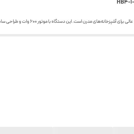
ندارد
گوشت‌کوب تک‌کاره AEG مدل HB4-1-4GG یک انتخاب
ندارد
 ساخت بالا، تجربه‌ای راحت و لذت‌بخش از آشپزی را برای کاربر فراهم می‌آورد.
ندارد
2 لبه
1.2 متر
دارد
فناوری TruFlow با خرد کردن و مخلوط کردن موثر مواد غذایی
استیل ضدزنگ