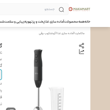
خانه
همه محصولات
آماده سازی غذا
پخت و پز
تهویه
زیبایی و سلامت
شست
ماکامارت
/
آماده سازی غذا
/
گوشتکوب برقی
گو
GG
بر
گا
دس
ر
قد
تن