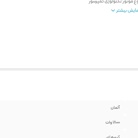
ع موتور
:
تکنولوژی کمپرسور
ع فیلتر خروجی
:
فیلتر HEPA
ایش بیشتر
س لوله خرطومی
:
کنفی
اع عملکرد
:
15 متر
ع پاکت جاروبرقی
:
Type G
ع دستگاه
:
کیسه ای
س لوله
:
کنفی
له تلسکوپی
:
دارد
نس بدنه
:
پلاستیک
تگیره ارگونومیک
:
دارد
آلمان
1800 وات
کیسه ای