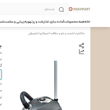
خانه
همه محصولات
آماده سازی غذا
پخت و پز
تهویه
زیبایی و سلامت
شست
ماکامارت
/
شست و شو و نظافت
/
تمیزکاری
/
جاروبرقی
جا
O5
بر
گا
دس
س
تو
نو