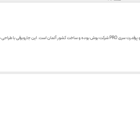
تکنولوژی کمپرسور
فیلتر HEPA
یکی از محصولات پیشرفته و پرقدرت سری PRO شرکت بوش بوده و ساخت کشور آلمان است. این جار
کنفی
15 متر
Type G
کیسه ای
ا دارد و محیطی آرام و بی‌صدا برای کاربران فراهم می‌کند.
کنفی
را به‌طور کامل جذب می‌کنند و از پخش شدن آن‌ها در هوا جلوگیری می‌کنند.
دارد
مبتلا به آلرژی و حساسیت‌های تنفسی تبدیل کرده است.
پلاستیک
آن‌ها و حفظ کارایی دستگاه می‌شود.