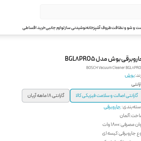
 و شو و نظافت
ظروف آشپزخانه
نوشیدنی ساز
لوازم جانبی
خرید اقساطی
روبرقی بوش مدل BGL8PRO5
BOSCH Vacuum Cleaner BGL8PR
ند:
بوش
رانتی
گارانتی اصالت و سلامت فیزیکی کالا
گارانتی 18 ماهه آریان
ته‌بندی
:
جاروبرقی
اخت
:
آلمان
ان مصرفی
:
1800 وات
ع جاروبرقی
:
کیسه ای