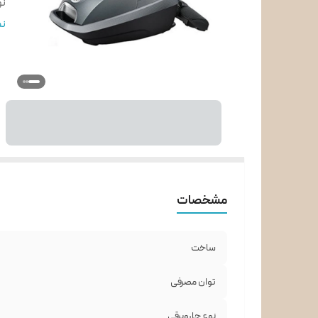
نو
نو
نم
جن
شع
نو
نو
جن
لو
ج
دس
مشخصات
ساخت
توان مصرفی
نوع جاروبرقی