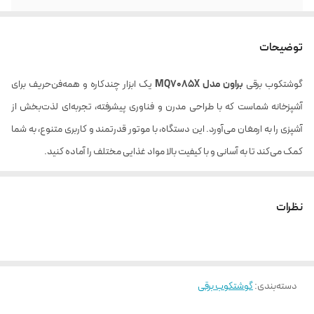
تنظیمات سرعت
سرعت هوشمند
توضیحات
ظرف غذاساز
دارد
گوشتکوب برقی
براون مدل MQ7085X
یک ابزار چندکاره و همه‌فن‌حریف برای
جنس بدنه موتور
پلاستیکی
آشپزخانه شماست که با طراحی مدرن و فناوری پیشرفته، تجربه‌ای لذت‌بخش از
ظرفیت کاسه خردکن
500 میلی لیتر
آشپزی را به ارمغان می‌آورد. این دستگاه، با موتور قدرتمند و کاربری متنوع، به شما
کمک می‌کند تا به آسانی و با کیفیت بالا مواد غذایی مختلف را آماده کنید.
ظرف خردکن
دارد
ویژگی‌های کلیدی:
تعداد دیسک ها
4 دیسک
موتور قدرتمند و بی‌صدا
:
نظرات
این مدل با موتور 1000 واتی، عملکردی پرقدرت و در عین حال بی‌صدا را ارائه
ظرفیت کاسه غذاساز
1.5 لیتر
می‌دهد. طراحی کم‌لرزش موتور، راحتی کاربری را در هنگام استفاده
دیسک برش ورقه ای
دارد
طولانی‌مدت تضمین می‌کند.
ضخیم
دسته‌بندی
:
گوشتکوب برقی
تنظیم سرعت هوشمند
:
جنس پایه گوشتکوب
استیل ضدزنگ
دارای 21 سطح تنظیم سرعت است که به شما امکان می‌دهد متناسب با نیاز