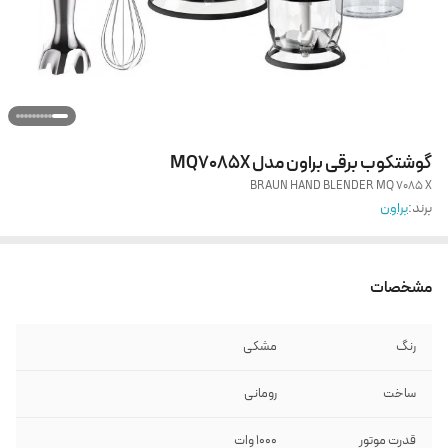
گوشتکوب برقی براون مدل MQ7085X
BRAUN HAND BLENDER MQ 7085 X
برند:
براون
مشخصات
رنگ
مشکی
ساخت
رومانی
قدرت موتور
10۰۰ وات