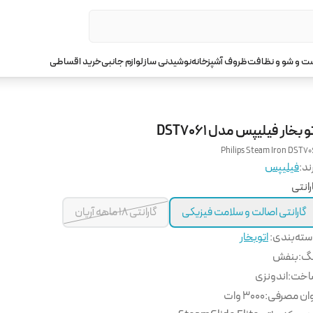
 و شو و نظافت
ظروف آشپزخانه
نوشیدنی ساز
لوازم جانبی
خرید اقساطی
و بخار فیلیپس مدل DST7061
Philips Steam Iron DST70
ند:
فیلیپس
رانتی
گارانتی اصالت و سلامت فیزیکی
گارانتی 18 ماهه آریان
ته‌بندی
:
اتوبخار
نگ
:
بنفش
اخت
:
اندونزی
ان مصرفی
:
30۰۰ وات