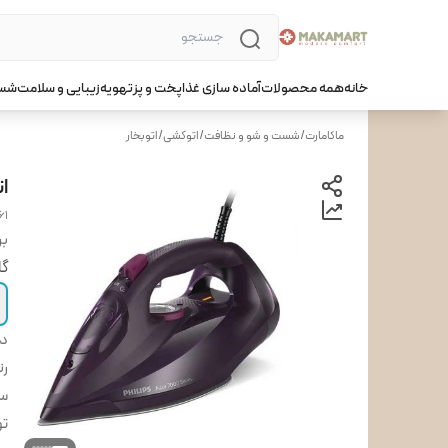
خانه
همه محصولات
آماده سازی غذا
پخت و پز
تهویه
زیبایی و سلامت
شست
ماکامارت
/
شست و شو و نظافت
/
اتوکشی
/
اتوبخار
ات
61
بر
گا
دس
ر
س
تو