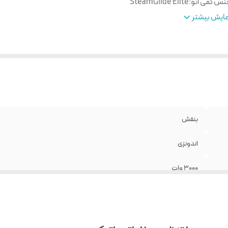
س کفی اتو
:
SteamGlide Elite
ستم رسوب زدایی
:
Quick Calc Release با رسوب زدایی سریع
ایش بیشتر
اردهی مداوم
:
۵۵ گرم در دقیقه
اردهی لحظه ای
:
۲5۰ گرم
ول سیم
:
۲۰۰ سانتیمتر
فیت مخزن آب
:
۳۰۰ میلی لیتر
اردهی عمودی
:
دارد
خزن رسوب
:
دارد
بنفش
اندونزی
30۰۰ وات
SteamGlide Elite
Quick Calc Release با رسوب زدایی سریع