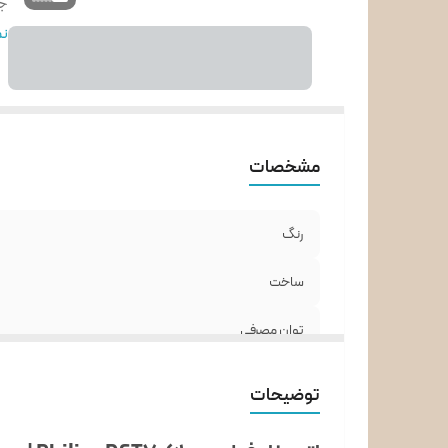
جن
سی
نم
بخ
بخ
ط
ظر
مشخصات
بخ
م
رنگ
ساخت
توان مصرفی
جنس کفی اتو
توضیحات
سیستم رسوب زدایی