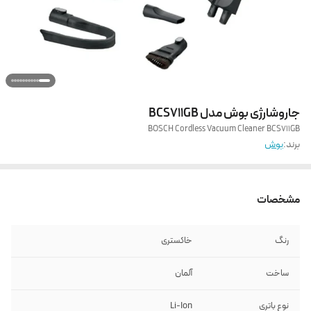
جاروشارژی بوش مدل BCS711GB
BOSCH Cordless Vacuum Cleaner BCS711GB
برند:
بوش
مشخصات
رنگ
خاکستری
ساخت
آلمان
نوع باتری
Li-Ion