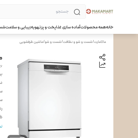
خانه
همه محصولات
آماده سازی غذا
پخت و پز
تهویه
زیبایی و سلامت
شست
ماکامارت
/
شست و شو و نظافت
/
شست و شو
/
ماشین ظرفشویی
ما
86
بر
دس
س
س
ر
ظ
تع
نم
زئ