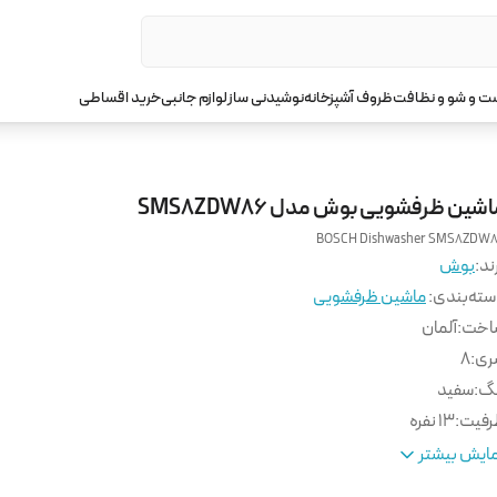
 و شو و نظافت
ظروف آشپزخانه
نوشیدنی ساز
لوازم جانبی
خرید اقساطی
شین ظرفشویی بوش مدل SMS8ZDW86
BOSCH Dishwasher SMS8ZDW
ند:
بوش
ته‌بندی
:
ماشین ظرفشویی
اخت
:
آلمان
ری
:
8
نگ
:
سفید
رفیت
:
13 نفره
داد سبد شستشو
:
3 سبد
ایش بیشتر
ولیت
:
دارد