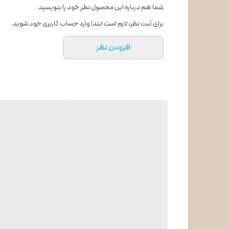
شما هم درباره این محصول نظر خود را بنویسید.
زئولیت
برای ثبت نظر، لازم است ابتدا وارد حساب کاربری خود شوید.
Home Connect
افزودن نظر
مصرف آب در هر شستشو
Jet Wash
سنسور میزان آب مصرفی
سنسور تشخیص تعداد ظروف
نوع صفحه کنترل
سیستم ضد نشت آب
خشک کن