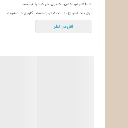
شما هم درباره این محصول نظر خود را بنویسید.
زئولیت
برای ثبت نظر، لازم است ابتدا وارد حساب کاربری خود شوید.
Home Connect
افزودن نظر
مصرف آب در هر شستشو
Jet Wash
سنسور میزان آب مصرفی
سنسور تشخیص تعداد ظروف
نوع صفحه کنترل
سیستم ضد نشت آب
خشک کن