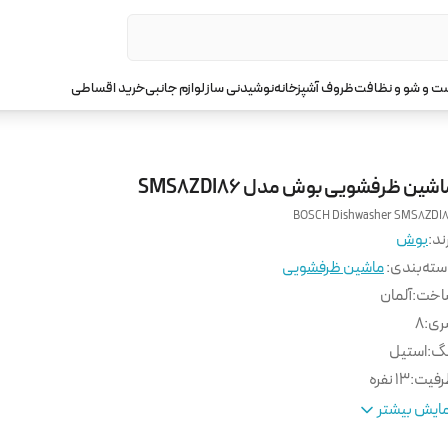
 و شو و نظافت
ظروف آشپزخانه
نوشیدنی ساز
لوازم جانبی
خرید اقساطی
شین ظرفشویی بوش مدل SMS8ZDI86
BOSCH Dishwasher SMS8ZDI
ند:
بوش
ته‌بندی
:
ماشین ظرفشویی
اخت
:
آلمان
ری
:
8
نگ
:
استیل
رفیت
:
13 نفره
داد سبد شستشو
:
3 سبد
ایش بیشتر
ولیت
:
دارد