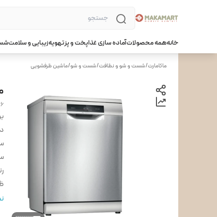
خانه
همه محصولات
آماده سازی غذا
پخت و پز
تهویه
زیبایی و سلامت
شست
ماکامارت
/
شست و شو و نظافت
/
شست و شو
/
ماشین ظرفشویی
ما
86
بر
دس
س
س
ر
ظ
تع
نم
زئ