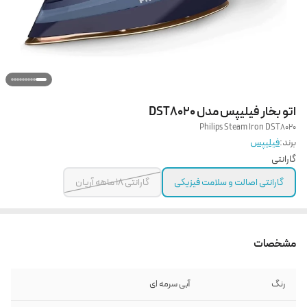
اتو بخار فیلیپس مدل DST8020
Philips Steam Iron DST8020
برند:
فیلیپس
گارانتی
گارانتی اصالت و سلامت فیزیکی
گارانتی 18 ماهه آریان
مشخصات
رنگ
آبی سرمه ای