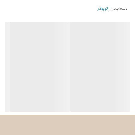
دسته‌بندی
:
اتوبخار
بخاردهی عمودی
دارد
بخاردهی قدرتمند برای از بین بردن عمیق چروک‌ها
اتو بخار دستی فیلیپس DST8020 با
بخاردهی مداوم 55 گرم در دقیقه
و
بخاردهی لحظه‌ای قدرتمند 240 گرم
، به‌راحتی سرسخت‌ترین چروک‌ها