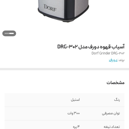
آسیاب قهوه دورف مدل DRG-302
Dorf Grinder DRG-302
برند:
دورف
مشخصات
رنگ
استیل
توان مصرفی
۳۰۰ وات
تعداد تیغه
4 پره