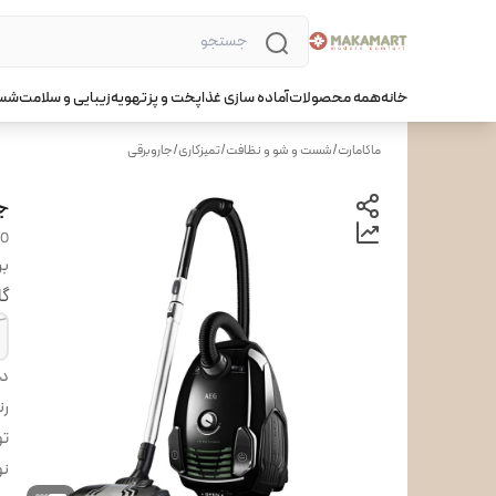
خانه
همه محصولات
آماده سازی غذا
پخت و پز
تهویه
زیبایی و سلامت
شست
ماکامارت
/
شست و شو و نظافت
/
تمیزکاری
/
جاروبرقی
جا
KO
بر
گا
دس
ر
ت
نو