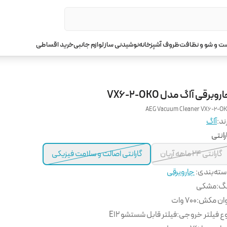
 و شو و نظافت
ظروف آشپزخانه
نوشیدنی ساز
لوازم جانبی
خرید اقساطی
روبرقی آاگ مدل VX6-2-OKO
AEG Vacuum Cleaner VX6-2-O
ند:
آاگ
رانتی
گارانتی 24 ماهه آریان
گارانتی اصالت و سلامت فیزیکی
ته‌بندی
:
جاروبرقی
نگ
:
مشکی
وان مکش
:
70۰ وات
ع فیلتر خروجی
:
فیلتر قابل شستشو E12