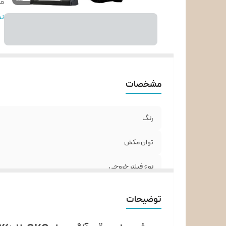
می
کن
نم
قا
نو
لو
نش
مشخصات
ظر
نو
تع
رنگ
لو
توان مکش
جا
شع
نوع فیلتر خروجی
جن
میزان صدا
توضیحات
کنترل بر روی دسته