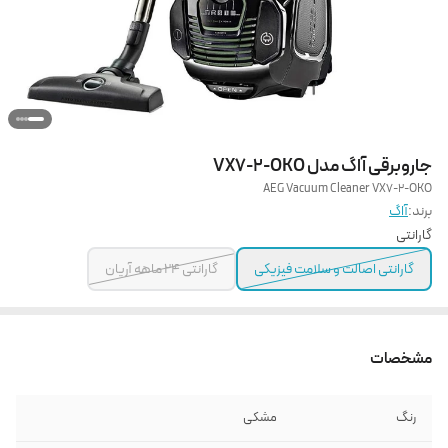
جاروبرقی آاگ مدل VX7-2-OKO
AEG Vacuum Cleaner VX7-2-OKO
برند:
آاگ
گارانتی
گارانتی اصالت و سلامت فیزیکی
گارانتی 24 ماهه آریان
مشخصات
رنگ
مشکی