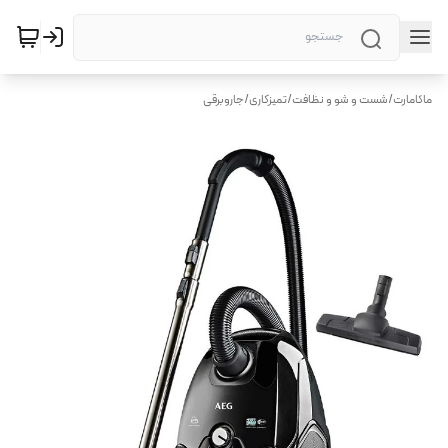
ماکامارت
/
شست و شو و نظافت
/
تمیزکاری
/
جاروبرقی