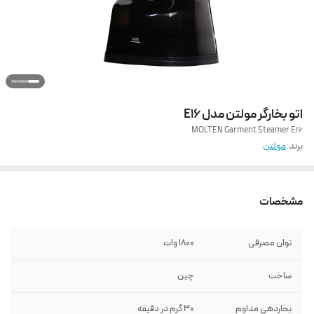
اتو بخارگر مولتن مدل E16
MOLTEN Garment Steamer E16
برند:
مولتن
مشخصات
توان مصرفی
1800 وات
ساخت
چین
بخاردهی مداوم
3۰ گرم در دقیقه