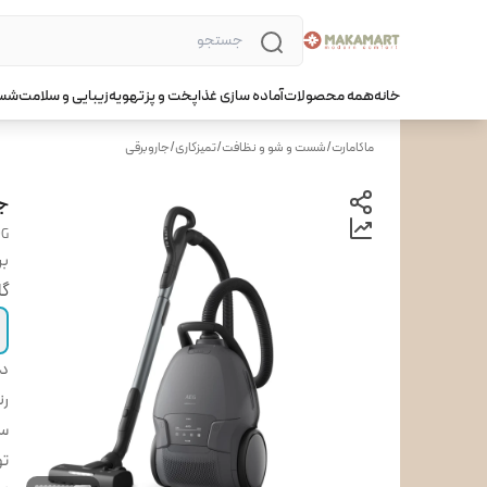
خانه
همه محصولات
آماده سازی غذا
پخت و پز
تهویه
زیبایی و سلامت
شست
ماکامارت
/
شست و شو و نظافت
/
تمیزکاری
/
جاروبرقی
جا
DG
بر
گا
دس
ر
س
ت