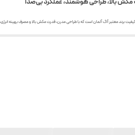
دارد
یفیت برند معتبر آاگ آلمان است که با طراحی مدرن، قدرت مکش بالا و مصرف بهینه انرژی
69dB
 آلودگی ثانویه تضمین می‌کند.
کیسه ای
5 لیتر
۱۲ متر
دارد
وبرقی با موتور پیشرفته و فناوری PowerFlow™، مکش پایدار و قوی را حتی در زمان پر شدن کیسه حفظ می‌کند. گرد و غبار
دارد
پلاستیکی