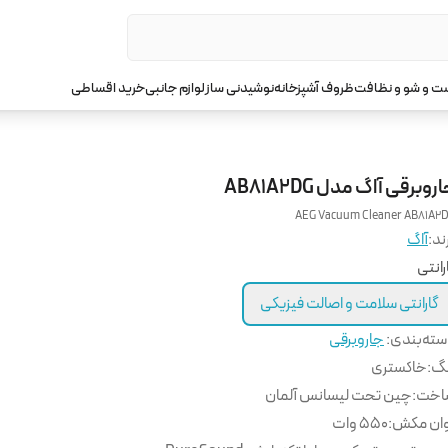
 و شو و نظافت
ظروف آشپزخانه
نوشیدنی ساز
لوازم جانبی
خرید اقساطی
روبرقی آاگ مدل AB81A2DG
AEG Vacuum Cleaner AB81A2
ند:
آاگ
رانتی
گارانتی سلامت و اصالت فیزیکی
ته‌بندی
:
جاروبرقی
نگ
:
خاکستری
اخت
:
چین تحت لیسانس آلمان
وان مکش
:
550 وات