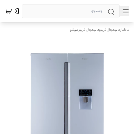
ماکامارت
/
یخچال فریزرها
/
یخچال فریزر دوقلو