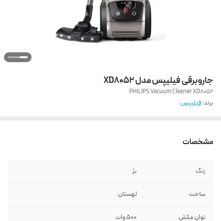
جاروبرقی فیلیپس مدل XD8052
PHILIPS Vacuum Cleaner XD8052
برند:
فیلیپس
مشخصات
رنگ
بژ
ساخت
لهستان
توان مکش
۵۰۰ وات