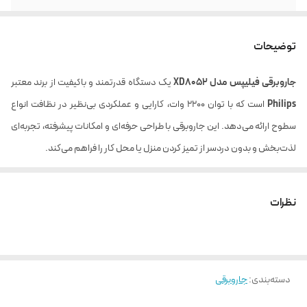
توان مصرفی
2200 وات
توضیحات
شعاع عملکرد
10 متر
جاروبرقی فیلیپس مدل XD8052
یک دستگاه قدرتمند و باکیفیت از برند معتبر
محدوده میزان صدا
۷8 دسی بل
Philips
است که با توان 2200 وات، کارایی و عملکردی بی‌نظیر در نظافت انواع
ظرفیت مخزن
4 لیتر
سطوح ارائه می‌دهد. این جاروبرقی با طراحی حرفه‌ای و امکانات پیشرفته، تجربه‌ای
لذت‌بخش و بدون دردسر از تمیز کردن منزل یا محل کار را فراهم می‌کند.
چراغ LED روی پارویی
جهت دید بهتر دارد
ویژگی‌های کلیدی:
اصلی
1.
قدرت مکش بالا و تنظیم آسان:
نظرات
نوع پاکت جاروبرقی
کیسه S-bag
با توان بالای
2200 وات
، جاروبرقی XD8052 قادر است گرد و غبار و ذرات ریز را از
قابلیت تنظیم قدرت
دارد
انواع سطوح مانند سرامیک، سنگ، پارکت، فرش، موکت، اثاثیه منزل و حتی داخل
مکش
خودرو به راحتی جمع‌آوری کند. همچنین،
کنترل قدرت مکش
از طریق کلید
دسته‌بندی
:
جاروبرقی
چرخشی روی بدنه امکان‌پذیر است تا بتوانید مکش دستگاه را متناسب با نوع سطح
هشدار دهنده
دارد
الکترونیکی تعویض
تنظیم کنید.