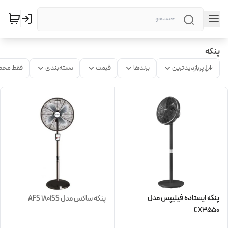
پنکه
پربازدیدترین
برندها
قیمت
دسته‌بندی
فقط محص
پنکه ایستاده فیلیپس مدل
پنکه ساکس مدل AFS 1801SS
CX3550