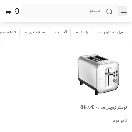
جدیدترین
برندها
قیمت
دسته‌بندی
فقط محصو
توستر کروپس مدل KH682D10
ناموجود