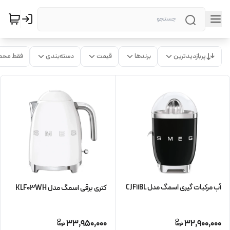
پربازدیدترین
برندها
قیمت
دسته‌بندی
فقط محص
آب مرکبات گیری اسمگ مدل CJF11BL
کتری برقی اسمگ مدل KLF03WH
33,950,000
32,900,000