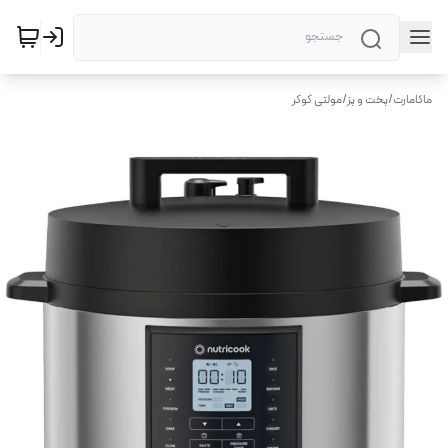
ماکامارت
/
پخت و پز
/
مولتی کوکر