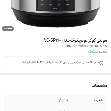
مولتی کوکر نوتریکوک مدل NC-SP210
NUTRICOOK Multi Cooker NC-SP210
برند:
نوتریکوک
خرید اقساطی اسنپ پی بدون کارمزد / گارانتی 24 ماهه نوتریکوک
مشخصات
ظرفیت
9.5 لیتر