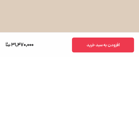
پخت سوپ و آش
بخارپزی
آرام‌پز
ماست‌سازی
31,470,000
افزودن به سبد خرید
گرم‌کردن غذا
می‌باشد که آزادی عمل بالایی در آشپزی روزانه به شما می‌دهد.
ایمنی بالا با مکانیزم هوشمند
ایمنی یکی از مهم‌ترین ویژگی‌های زودپز برقی نوتریکوک SP210 است.
برگشت به بالا
این دستگاه به
سیستم هوشمند کنترل فشار
مجهز شده که شامل:
دکمه تخلیه ایمن فشار
درب هوشمند قفل‌شونده
دسترسی سریع
خدمات مشتریان
فروشگاه ماکامارت
می‌باشد. این مکانیزم‌ها مانع باز شدن درب در هنگام پخت تحت فشار